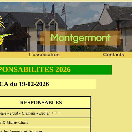
L'association
Contacts
ONSABILITES 2026
 du 19-02-2026
RESPONSABLES
elle - Paul - Clément - Didier + + +
e & Marie-Claire
es les Femmes et Hommes