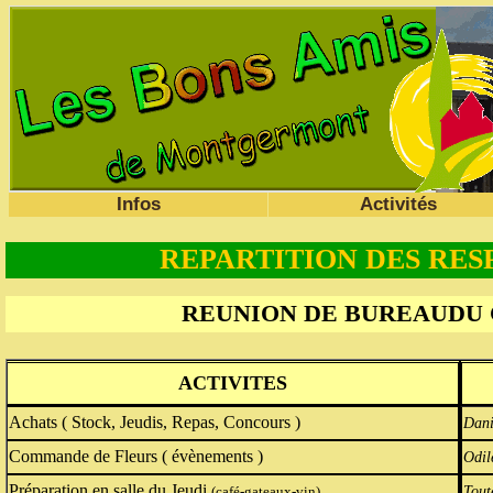
Infos
Activités
REPARTITION DES RESP
REUNION DE BUREAUDU CA
ACTIVITES
Achats ( Stock, Jeudis, Repas, Concours )
Dani
Commande de Fleurs ( évènements )
Odil
Préparation en salle du Jeudi
Tout
(café-gateaux-vin)