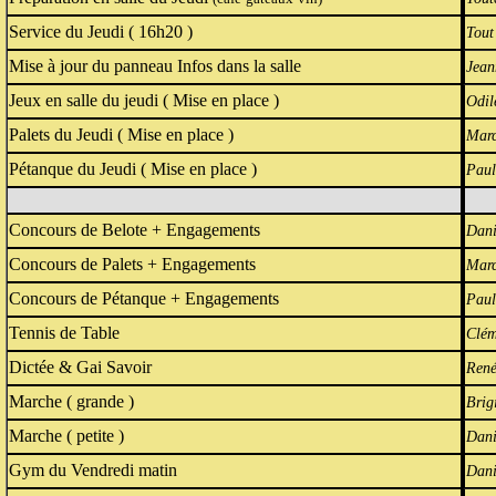
Service du Jeudi ( 16h20 )
Tout
Mise à jour du panneau Infos dans la salle
Jean
Jeux en salle du jeudi ( Mise en place )
Odil
Palets du Jeudi ( Mise en place )
Marc
Pétanque du Jeudi ( Mise en place )
Paul
Concours de Belote + Engagements
Dani
Concours de Palets + Engagements
Marc
Concours de Pétanque + Engagements
Paul
Tennis de Table
Clém
Dictée & Gai Savoir
René
Marche ( grande )
Brig
Marche ( petite )
Dani
Gym du Vendredi matin
Dani