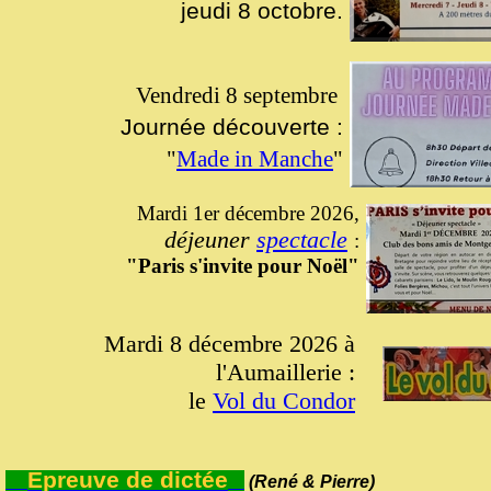
jeudi 8 octobre.
Vendredi 8 septembre
Journée découverte :
"
Made in Manche
"
Mardi 1er décembre 2026,
déjeuner
spectacle
:
"Paris s'invite pour Noël"
Mardi 8 décembre 2026 à
l'Aumaillerie :
le
Vol du Condor
Epreuve de dictée
(René & Pierre)