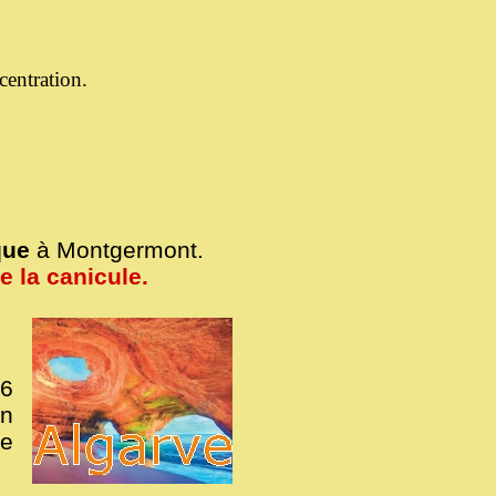
centration.
que
à Montgermont.
 la canicule.
26
en
ge