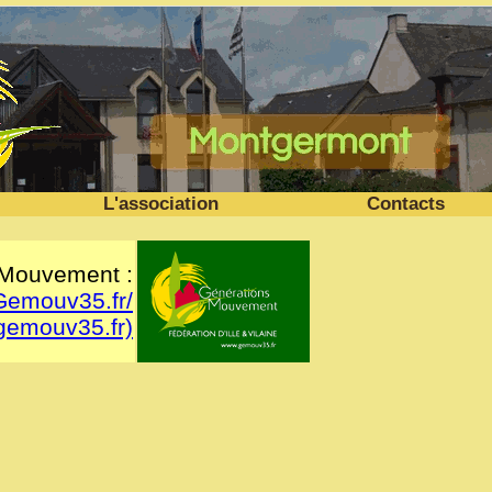
L'association
Contacts
 Mouvement :
Gemouv35.fr/
gemouv35.fr)